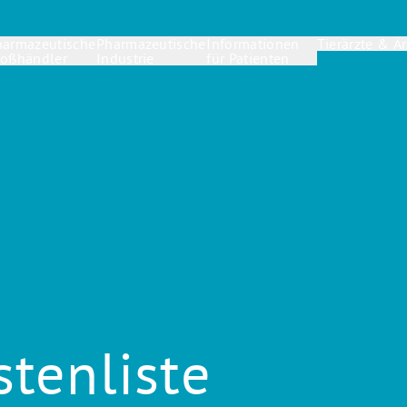
harmazeutische
Pharmazeutische
Informationen
Tierärzte & Är
roßhändler
Industrie
für Patienten
tenliste