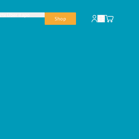
zte
Über ilapo
Shop