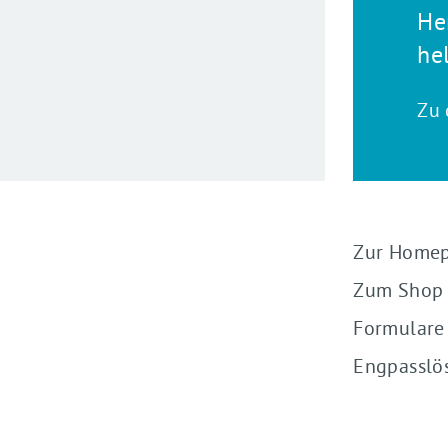
He
he
Zu 
Zur Home
Zum Shop
Formulare
Engpasslö