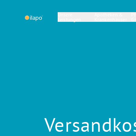
Unsere
Apotheken &
P
Leistungen
Krankenhäuser
G
Versandkos