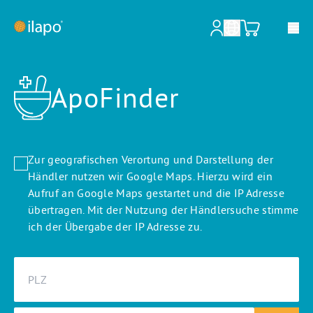
ApoFinder
Unsere Leistungen
Apotheken & Krankenhäuser
Pharmazeutische Großhändler
Zur geografischen Verortung und Darstellung der
Händler nutzen wir Google Maps. Hierzu wird ein
Pharmazeutische Industrie
Aufruf an Google Maps gestartet und die IP Adresse
übertragen. Mit der Nutzung der Händlersuche stimme
Informationen für Patienten
ich der Übergabe der IP Adresse zu.
Tierärzte & Ärzte
Über ilapo