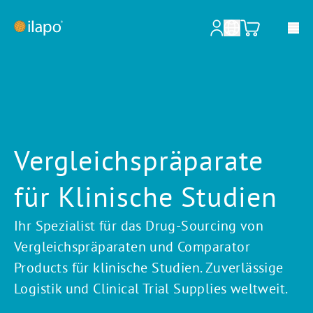
Unsere Leistungen
Apotheken & Krankenhäuser
Vergleichs­präparate
Pharmazeutische Großhändler
für Klinische Studien
Pharmazeutische Industrie
Informationen für Patienten
Ihr Spezialist für das Drug-Sourcing von
Vergleichspräparaten und Comparator
Tierärzte & Ärzte
Products für klinische Studien. Zuverlässige
Über ilapo
Logistik und Clinical Trial Supplies weltweit.