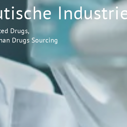
tische Industri
ted Drugs,
han Drugs Sourcing