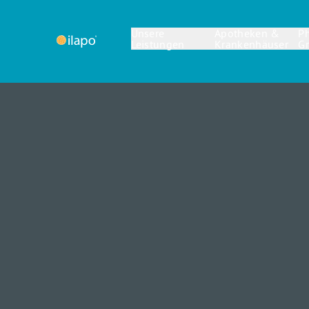
Unsere
Apotheken &
P
Leistungen
Krankenhäuser
G