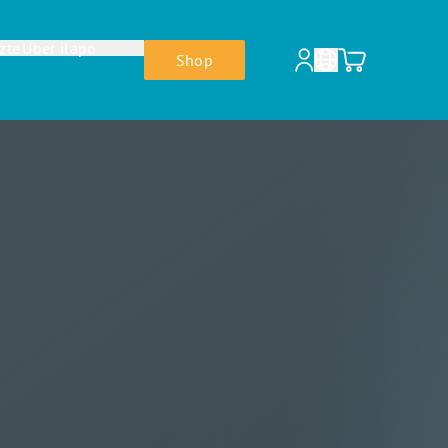
zte
Über ilapo
Shop