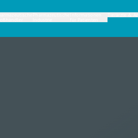
harmazeutische
Pharmazeutische
Informationen
Tierärzte & Är
roßhändler
Industrie
für Patienten