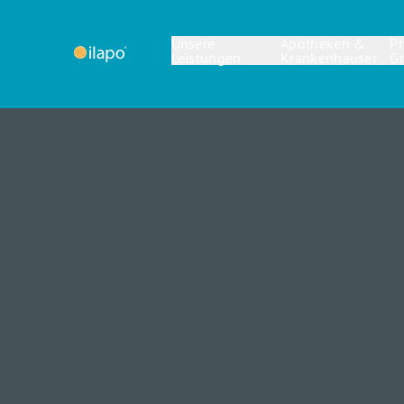
Unsere
Apotheken &
P
Leistungen
Krankenhäuser
G