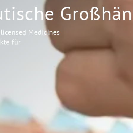
tische Großhän
nlicensed Medicines
kte für