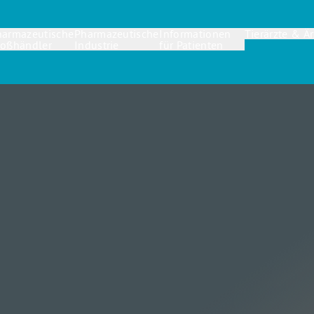
harmazeutische
Pharmazeutische
Informationen
Tierärzte & Är
roßhändler
Industrie
für Patienten