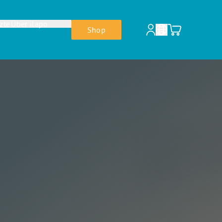
zte
Über ilapo
Shop