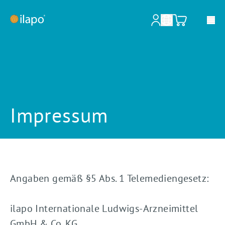
Unsere Leistungen
Apotheken & Krankenhäuser
Impressum
Pharmazeutische Großhändler
Pharmazeutische Industrie
Informationen für Patienten
Angaben gemäß §5 Abs. 1 Telemediengesetz:
Über ilapo
ilapo Internationale Ludwigs-Arzneimittel
Shop
GmbH & Co. KG