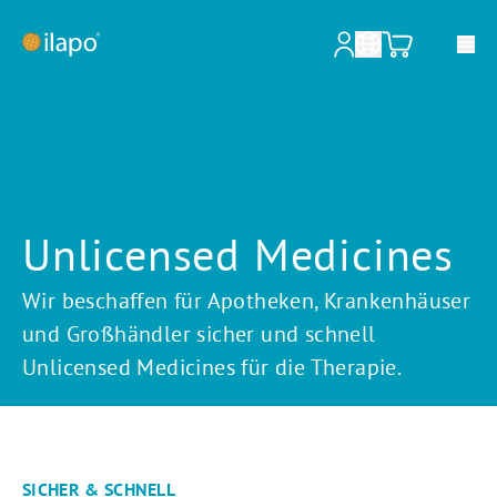
Unsere Leistungen
Apotheken & Krankenhäuser
Unlicensed Medicines
Pharmazeutische Großhändler
Wir beschaffen für Apotheken, Krankenhäuser
Pharmazeutische Industrie
und Großhändler sicher und schnell
Informationen für Patienten
Unlicensed Medicines für die Therapie.
Über ilapo
Shop
SICHER & SCHNELL